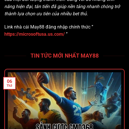
năng hiện đại, tân tiến đã giúp nền tảng nhanh chóng trở
thành lựa chọn ưu tiên của nhiều bet thủ.
Link nhà cái May88 đăng nhập chính thức ”
https://microsoftusa.us.com/
”
TIN TỨC MỚI NHẤT MAY88
06
Th3