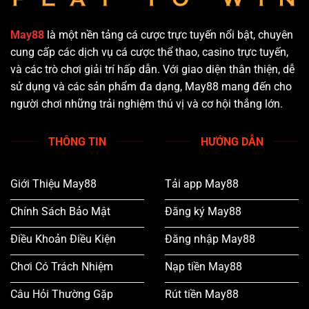
May88
là một nền tảng cá cược trực tuyến nổi bật, chuyên
cung cấp các dịch vụ cá cược thể thao, casino trực tuyến,
và các trò chơi giải trí hấp dẫn. Với giao diện thân thiện, dễ
sử dụng và các sản phẩm đa dạng, May88 mang đến cho
người chơi những trải nghiệm thú vị và cơ hội thắng lớn.
THÔNG TIN
HƯỚNG DẪN
Giới Thiệu May88
Tải app May88
Chính Sách Bảo Mật
Đăng ký May88
Điều Khoản Điều Kiện
Đăng nhập May88
Chơi Có Trách Nhiệm
Nạp tiền May88
Câu Hỏi Thường Gặp
Rút tiền May88