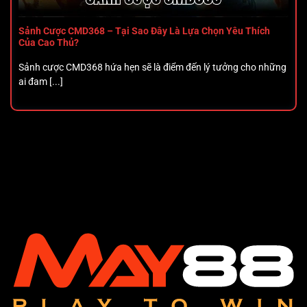
Sảnh Cược CMD368 – Tại Sao Đây Là Lựa Chọn Yêu Thích
Của Cao Thủ?
Sảnh cược CMD368 hứa hẹn sẽ là điểm đến lý tưởng cho những
ai đam [...]